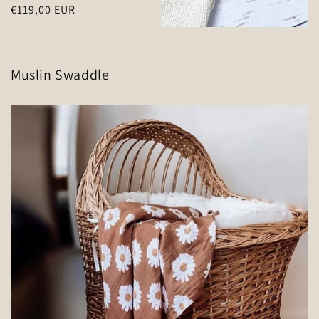
Normaler
€119,00 EUR
Preis
Muslin Swaddle