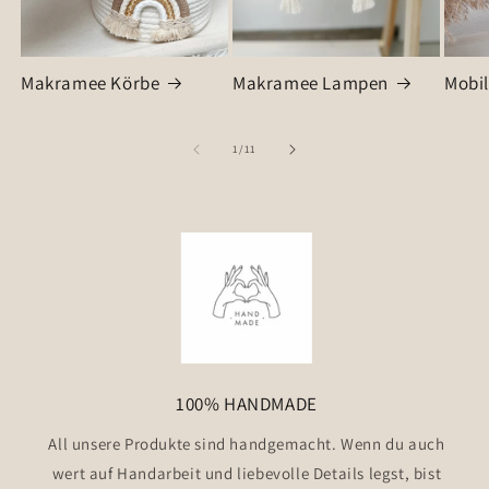
Makramee Körbe
Makramee Lampen
Mobil
von
1
/
11
100% HANDMADE
All unsere Produkte sind handgemacht. Wenn du auch
wert auf Handarbeit und liebevolle Details legst, bist