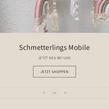
Schmetterlings Mobile
JETZT NEU BEI UNS
JETZT SHOPPEN
von
1
/
5